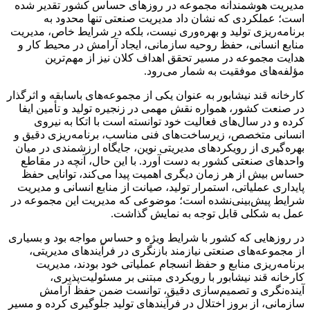
مدیریت هوشمندانه مجموعه در روزهای حساس کشور تقدیر شده
است؛ عملکردی که نشان داد مدیریت صنعتی تنها محدود به
برنامه‌ریزی تولید و بهره‌وری نیست، بلکه در شرایط خاص، مدیریت
منابع انسانی، حفظ روحیه سازمانی، ایجاد آرامش در محیط کار و
هدایت مجموعه در مسیر تحقق اهداف کلان نیز از مهم‌ترین
مؤلفه‌های موفقیت به شمار می‌رود.
کارخانه قند نیشابور به عنوان یکی از مجموعه‌های باسابقه و اثرگذار
در صنعت کشور، همواره نقش مهمی در زنجیره تولید و تأمین ایفا
کرده و در سال‌های فعالیت خود توانسته است با اتکا به نیروی
انسانی متخصص، زیرساخت‌های فنی مناسب، برنامه‌ریزی دقیق و
بهره‌گیری از رویکردهای مدیریتی نوین، جایگاه ارزشمندی در میان
واحدهای صنعتی کشور به دست آورد. با این حال، آنچه در مقاطع
حساس بیش از هر زمان دیگری اهمیت پیدا می‌کند، توانایی حفظ
پایداری عملیاتی، استمرار تولید، صیانت از منابع انسانی و مدیریت
شرایط پیش‌بینی‌نشده است؛ موضوعی که مدیریت این مجموعه در
عمل به شکلی قابل توجه به نمایش گذاشت.
در روزهایی که کشور با شرایط ویژه و حساس مواجه بود و بسیاری
از مجموعه‌های صنعتی نیازمند بازنگری در فرآیندهای مدیریتی،
برنامه‌ریزی منابع و حفظ انسجام عملیاتی خود بودند، مدیریت
کارخانه قند نیشابور با رویکردی مبتنی بر مسئولیت‌پذیری،
آینده‌نگری و تصمیم‌سازی دقیق، توانست ضمن حفظ آرامش
سازمانی، از بروز اختلال در فرآیندهای تولید جلوگیری کرده و مسیر