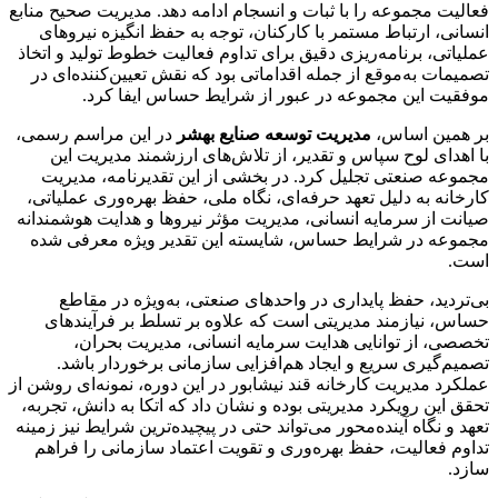
فعالیت مجموعه را با ثبات و انسجام ادامه دهد. مدیریت صحیح منابع
انسانی، ارتباط مستمر با کارکنان، توجه به حفظ انگیزه نیروهای
عملیاتی، برنامه‌ریزی دقیق برای تداوم فعالیت خطوط تولید و اتخاذ
تصمیمات به‌موقع از جمله اقداماتی بود که نقش تعیین‌کننده‌ای در
موفقیت این مجموعه در عبور از شرایط حساس ایفا کرد.
بر همین اساس،
مدیریت توسعه صنایع بهشر
در این مراسم رسمی،
با اهدای لوح سپاس و تقدیر، از تلاش‌های ارزشمند مدیریت این
مجموعه صنعتی تجلیل کرد. در بخشی از این تقدیرنامه، مدیریت
کارخانه به دلیل تعهد حرفه‌ای، نگاه ملی، حفظ بهره‌وری عملیاتی،
صیانت از سرمایه انسانی، مدیریت مؤثر نیروها و هدایت هوشمندانه
مجموعه در شرایط حساس، شایسته این تقدیر ویژه معرفی شده
است.
بی‌تردید، حفظ پایداری در واحدهای صنعتی، به‌ویژه در مقاطع
حساس، نیازمند مدیریتی است که علاوه بر تسلط بر فرآیندهای
تخصصی، از توانایی هدایت سرمایه انسانی، مدیریت بحران،
تصمیم‌گیری سریع و ایجاد هم‌افزایی سازمانی برخوردار باشد.
عملکرد مدیریت کارخانه قند نیشابور در این دوره، نمونه‌ای روشن از
تحقق این رویکرد مدیریتی بوده و نشان داد که اتکا به دانش، تجربه،
تعهد و نگاه آینده‌محور می‌تواند حتی در پیچیده‌ترین شرایط نیز زمینه
تداوم فعالیت، حفظ بهره‌وری و تقویت اعتماد سازمانی را فراهم
سازد.