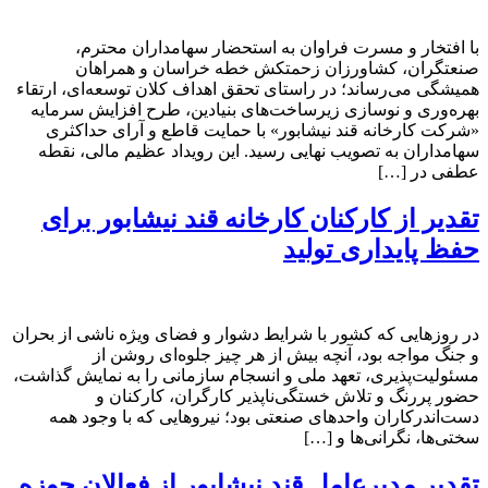
با افتخار و مسرت فراوان به استحضار سهامداران محترم،
صنعتگران، کشاورزان زحمتکش خطه خراسان و همراهان
همیشگی می‌رساند؛ در راستای تحقق اهداف کلان توسعه‌ای، ارتقاء
بهره‌وری و نوسازی زیرساخت‌های بنیادین، طرح افزایش سرمایه
«شرکت کارخانه قند نیشابور» با حمایت قاطع و آرای حداکثری
سهامداران به تصویب نهایی رسید. این رویداد عظیم مالی، نقطه
عطفی در […]
تقدیر از کارکنان کارخانه قند نیشابور برای
حفظ پایداری تولید
در روزهایی که کشور با شرایط دشوار و فضای ویژه ناشی از بحران
و جنگ مواجه بود، آنچه بیش از هر چیز جلوه‌ای روشن از
مسئولیت‌پذیری، تعهد ملی و انسجام سازمانی را به نمایش گذاشت،
حضور پررنگ و تلاش خستگی‌ناپذیر کارگران، کارکنان و
دست‌اندرکاران واحدهای صنعتی بود؛ نیروهایی که با وجود همه
سختی‌ها، نگرانی‌ها و […]
تقدیر مدیرعامل قند نیشابور از فعالان حوزه