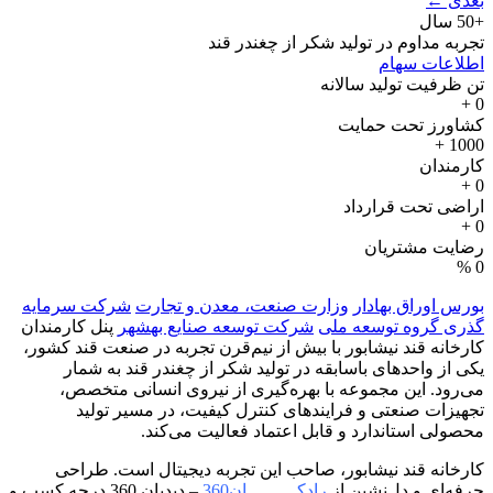
بعدی
←
+50 سال
تجربه مداوم در تولید شکر از چغندر قند
اطلاعات سهام
تن ظرفیت تولید سالانه
+
0
کشاورز تحت حمایت
+
1000
کارمندان
+
0
اراضی تحت قرارداد
+
0
رضایت مشتریان
%
0
بورس اوراق بهادار
وزارت صنعت، معدن و تجارت
شرکت سرمایه
گذری گروه توسعه ملی
شرکت توسعه صنایع بهشهر
پنل کارمندان
کارخانه قند نیشابور با بیش از نیم‌قرن تجربه در صنعت قند کشور،
یکی از واحدهای باسابقه در تولید شکر از چغندر قند به شمار
می‌رود. این مجموعه با بهره‌گیری از نیروی انسانی متخصص،
تجهیزات صنعتی و فرایندهای کنترل کیفیت، در مسیر تولید
محصولی استاندارد و قابل اعتماد فعالیت می‌کند.
کارخانه قند نیشابور، صاحب این تجربه دیجیتال است. طراحی
حرفه‌ای و دل‌نشین از
رادکـــــــــان360
– دیدبان 360 درجه کسب و