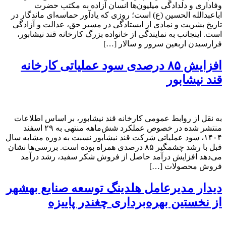
وفاداری و دلدادگی میلیون‌ها انسان آزاده به مکتب حضرت
اباعبدالله الحسین (ع) است؛ روزی که یادآور حماسه‌ای ماندگار در
تاریخ بشریت و نمادی از ایستادگی در مسیر حق، عدالت و آزادگی
است. اینجانب به نمایندگی از خانواده بزرگ کارخانه قند نیشابور،
فرارسیدن اربعین سرور و سالار […]
افزایش ۸۵ درصدی سود عملیاتی کارخانه
قند نیشابور
به نقل از روابط عمومی کارخانه قند نیشابور، بر اساس اطلاعات
منتشر شده در خصوص عملکرد شش‌ماهه منتهی به ۲۹ اسفند
۱۴۰۴، سود عملیاتی شرکت قند نیشابور نسبت به دوره مشابه سال
قبل با رشد چشمگیر ۸۵ درصدی همراه بوده است. بررسی‌ها نشان
می‌دهد افزایش درآمد حاصل از فروش شکر سفید، رشد درآمد
فروش محصولات […]
دیدار مدیرعامل هلدینگ توسعه صنایع بهشهر
از نخستین بهره‌برداری چغندر پاییزه