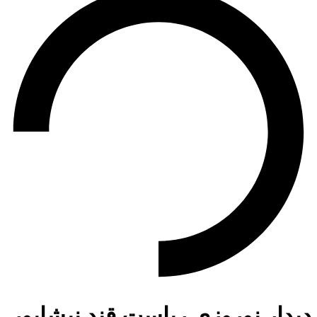
دیدار نوروزی ریاست قند نیشابور