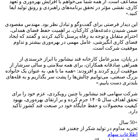
مضاعف است. از همه شما می‌خواهم با افزایش بهره‌وری و تعهد
کاری، نقشی مؤثر در تحقق برنامه‌های راهبردی و رونق تولید ایفا
کنید.»
این دیدار فرصتی برای گفت‌وگو و تبادل نظر بود. مهندس مقصودی
ضمن شنیدن دغدغه‌های کارکنان، بر اهمیت حفظ فضای همدلی،
احترام متقابل و توجه به رفاه پرسنل تأکید کردند و گفتند که ایجاد
فضای کاری انگیزشی، عامل مهمی در بهره‌وری بیشتر و تداوم
موفقیت شرکت است.
در پایان، مدیرعامل کارخانه قند نیشابور با ابراز خرسندی از
همراهی صادقانه همکاران، برای همه سلامتی و سالی سرشار از
موفقیت آرزو کردند و افزودند: «همه ما با هم، به عنوان یک خانواده
بزرگ صنعتی، می‌توانیم چالش‌ها را پشت سر بگذاریم و به قله‌های
بلندتری دست یابیم.»
شرکت سهامی قند نیشابور با چنین رویکردی، عزم خود را برای
تحقق اهداف سال ۱۴۰۵ جزم کرده و بر ارتقای بهره‌وری، بهبود
کیفیت محصولات و حفظ جایگاه خود در صنعت قند کشور تأکید
دارد.
+50 سال
تجربه مداوم در تولید شکر از چغندر قند
اطلاعات سهام